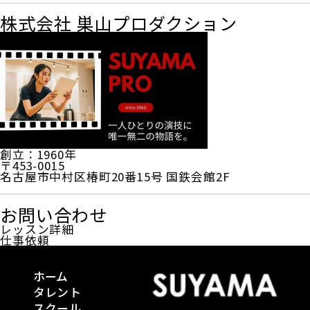
株式会社 巣山プロダクション
創立：1960年
〒453-0015
名古屋市中村区椿町20番15号 国鉄会館2F
お問い合わせ
レッスン詳細
仕事依頼
ホーム
タレント
スクール