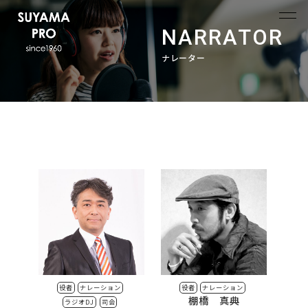
NARRATOR
ナレーター
役者
ナレーション
役者
ナレーション
棚橋 真典
ラジオDJ
司会