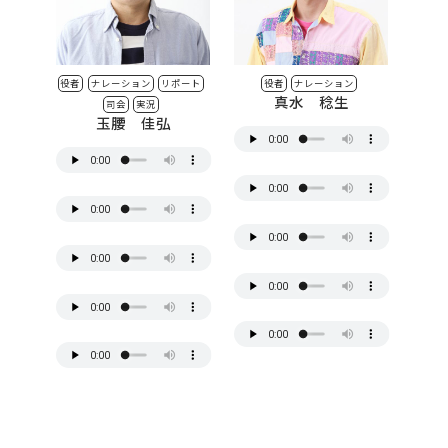
役者
ナレーション
リポート
役者
ナレーション
真水 稔生
司会
実況
玉腰 佳弘