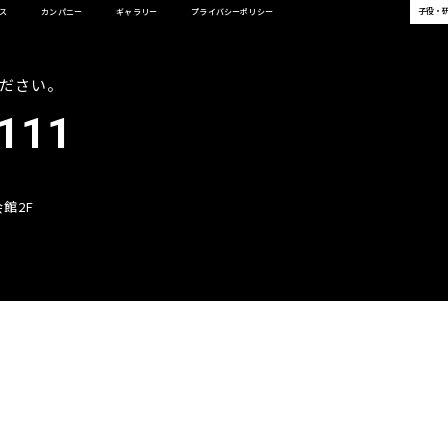
子役・
ス
カンパニー
ギャラリー
プライバシーポリシー
ださい。
111
館2F