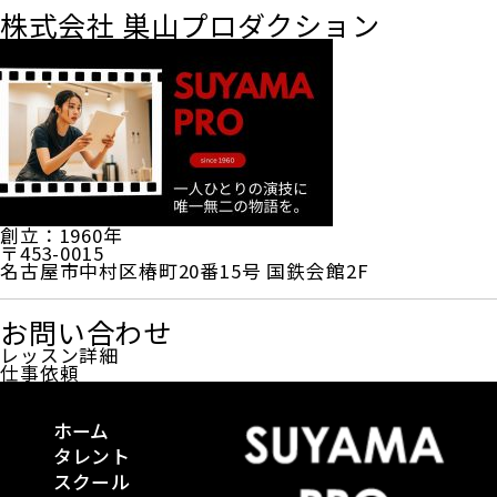
株式会社 巣山プロダクション
創立：1960年
〒453-0015
名古屋市中村区椿町20番15号 国鉄会館2F
お問い合わせ
レッスン詳細
仕事依頼
ホーム
タレント
スクール