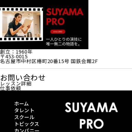
創立：1960年
〒453-0015
名古屋市中村区椿町20番15号 国鉄会館2F
お問い合わせ
レッスン詳細
仕事依頼
ホーム
タレント
スクール
トピックス
カンパニー