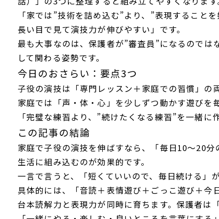
話）」の3つに整理すると組み立てやすくなります
「家では”技術を詰め込む”より、”表現すること
長い目で見て演技力が伸びやすい」です。
最も大事なのは、保護者が”審査員”になるのでは
して関わる姿勢です。
今日のおさらい：要点3つ
子役の演技は「専門レッスン＋家庭での習慣」の
家庭では「声・体・心」を少しずつ動かす遊びを
「完璧な練習より、”続けたくなる練習”を一緒に
この記事の結論
家庭で子役の演技を伸ばすなら、「毎日10〜20分
生活に組み込むのが効果的です。
一言で言うと、「短くていいので、毎日続ける」
具体的には、「音読＋表情遊び＋ごっこ遊び＋今
台本読解力と表現力が同時に育ちます。保護者は
「一緒にやる・楽しむ・良いところを言葉にする