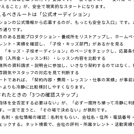
替えること」が、安全で現実的なスタートになります。
えるべきルートは「公式オーディション」
ションの公式情報から応募するのが、もっとも安全な入口」です。
の通りです。
点のある芸能プロダクション・養成所をリストアップし、ホームペ
レント・実績を確認し、「子役・キッズ部門」があるかを見る
」「キッズ・子役オーディション」のページをチェックし、応募条
用（入所金・レッスン料）・レッスン内容を比較する
務所の資料請求・説明会に参加し、いきなり契約するのではなく、
雰囲気やスタッフの対応を見て判断する
ートであれば、「契約内容・費用・レッスン・仕事の実績」が事前
トよりも冷静に比較検討しやすくなります。
されたときの「3つの確認ステップ」
自体を全否定する必要はない」が、「必ず一度持ち帰って冷静に判
す。一言で言うと、「その場で決めない」が鉄則です。
：名刺・会社情報の確認
：名刺をもらい、会社名・住所・電話番号
ェックする。ネット検索で、会社の評判・所属タレント・活動実績