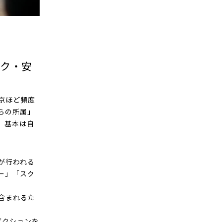
ク・安
京ほど頻度
らの所属」
、基本は自
が行われる
ー」「スク
含まれるた
。
ダクションを