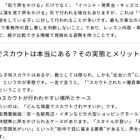
、「街で声をかける」だけでなく、「イベント・発表会・キッズコ
公演を見て声をかける」形で行われる場合もありますが、これは「
動をしている子」に対して行われることが多いです。最も大事なの
”で事務所の良し悪しを判断しないこと」であり、レッスン内容・
ど、親が比較できる情報で見極める姿勢を持つことです。
でスカウトは本当にある？その実態とメリット
も子役スカウトはあるが、数としては限られ、しかも”出会い方”に
」というのが実態です。一言で言うと、「”スカウトされた＝優良事
ということです。
のスカウトが行われやすい場所とケース
たいのは、「どんな場面でスカウトされやすいか」です。
型商業施設
：栄・名駅周辺・イオンなどの大型ショッピングモール
時間帯に声をかけられるケースがあります。「スタイルが良い」「
の雰囲気がいい」といった”街中で目に留まる要素”があると、声を
す。