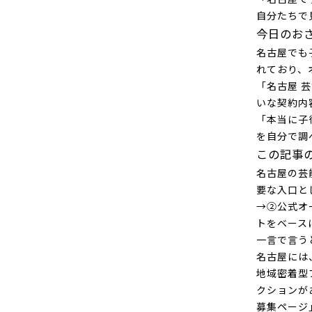
自分たちで
今日のお
名古屋でも
れており、
「名古屋 
いな契約内
「本当に子
を自分で調
この記事
名古屋の芸
要な入口と
→②公式オ
トをベース
一言で言う
名古屋には
地域密着型
クションが
募集ページ