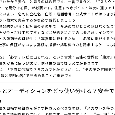
されたから安心」と思うのは危険です。一言で言うと、「”スカウト
ト”を見分ける目」が必要です。注意すべきポイントは次の通りで
あいまい
：名刺に会社名・住所・電話番号・公式サイトがはっきり
ット検索で実在するかを必ず確認しましょう
額契約を迫る
：初対面のその場で「今決めないとこの話はなくなり
円が今日だけ半額です」などと契約を急かすのは要注意サインです
・名簿商法の可能性
：「写真集に載せるため」「名簿に掲載するた
仕事の保証がないまま高額な撮影や掲載料のみを請求するケースも
る」「必ずテレビに出られる」という言葉
：芸能の世界に「絶対」
葉を安易に使う勧誘は、信頼性の面で疑う必要があります
と、「本当に信頼できるスカウトかどうか」は、”その場の雰囲気”
情報と説明内容”で見極めることが重要です。
トとオーディションをどう使い分ける？安全で
方
役を目指す親御さんがまず押さえるべきなのは、「スカウトを待つ
たちで情報を取りに行く」姿勢です。一言で言うと、「”受け身”か