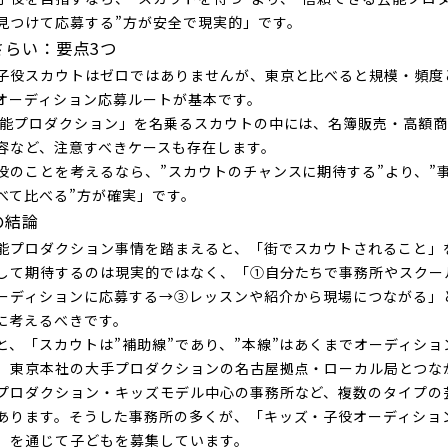
見つけて応募する”方が安全で現実的」です。
さらい：要点3つ
子役スカウトはゼロではありませんが、東京と比べると規模・頻度
オーディション応募ルートが基本です。
芸能プロダクション」を名乗るスカウトの中には、名簿販売・高額
容など、注意すべきケースも存在します。
役のことを考えるなら、”スカウトのチャンスに期待する”より、”
べて比べる”方が確実」です。
の結論
能プロダクション事情を踏まえると、「街でスカウトされること」
して期待するのは現実的ではなく、「①自分たちで事務所やスクー
ーディションに応募する→③レッスンや紹介から現場につながる」
に考えるべきです。
と、「スカウトは”補助線”であり、”本線”はあくまでオーディショ
、東京本社の大手プロダクションの名古屋拠点・ローカル局とつな
プロダクション・キッズモデル中心の事務所など、複数のタイプの
あります。そうした事務所の多くが、「キッズ・子役オーディショ
」を通じて子どもを募集しています。