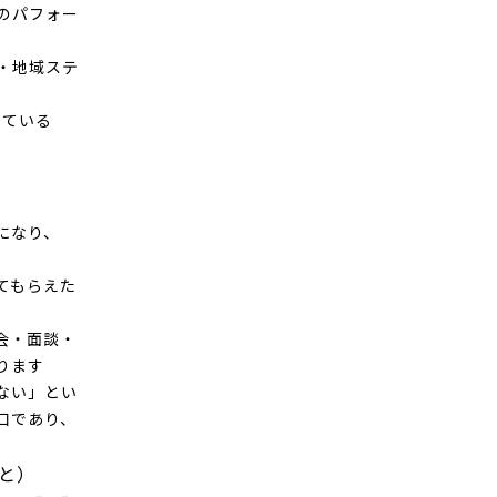
のパフォー
・地域ステ
っている
になり、
てもらえた
会・面談・
ります
ない」とい
口であり、
と）