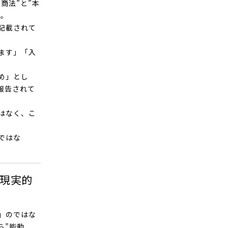
商法”と”本
す。
記載されて
ます」「入
め」とし
報告されて
はなく、こ
ではな
現実的
」のではな
ら”能動