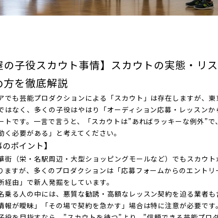
屋の子役スカウト事情】スカウトの実態・リス
め方を徹底解説
アでも芸能プロダクションによる「スカウト」は存在しますが、東
ではなく、多くの子役はやはり「オーディション応募・レッスンか
ートです。一言で言うと、「スカウトは”あればラッキーな例外”で
動く必要がある」と考えてください。
事のポイント】
華街（栄・名駅周辺・大型ショッピングモールなど）でもスカウト
りますが、多くのプロダクションは「応募フォームからのエントリ
所経由」で新人発掘をしています。
名乗る人の中には、悪質な勧誘・高額なレッスン契約を迫る業者も
情報が曖昧」「その場で契約を急かす」場合は特に注意が必要です
子役を目指すなら、”スカウトを待つ”より、”信頼できる芸能プロ