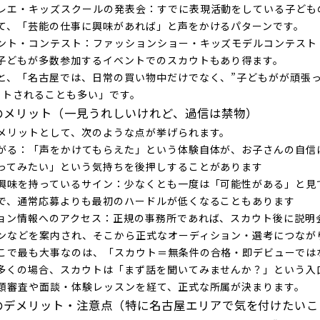
レエ・キッズスクールの発表会
：すでに表現活動をしている子ども
て、「芸能の仕事に興味があれば」と声をかけるパターンです。
ント・コンテスト
：ファッションショー・キッズモデルコンテスト
子どもが多数参加するイベントでのスカウトもあり得ます。
と、「名古屋では、日常の買い物中だけでなく、”子どもがが頑張
ウトされることも多い」です。
のメリット（一見うれしいけれど、過信は禁物）
メリットとして、次のような点が挙げられます。
がる
：「声をかけてもらえた」という体験自体が、お子さんの自信
ってみたい」という気持ちを後押しすることがあります
興味を持っているサイン
：少なくとも一度は「可能性がある」と見
で、通常応募よりも最初のハードルが低くなることもあります
ョン情報へのアクセス
：正規の事務所であれば、スカウト後に説明
ンなどを案内され、そこから正式なオーディション・選考につなが
こで最も大事なのは、「スカウト＝無条件の合格・即デビューでは
多くの場合、スカウトは「まず話を聞いてみませんか？」という入
類審査や面談・体験レッスンを経て、正式な所属が決まります。
のデメリット・注意点（特に名古屋エリアで気を付けたいこ