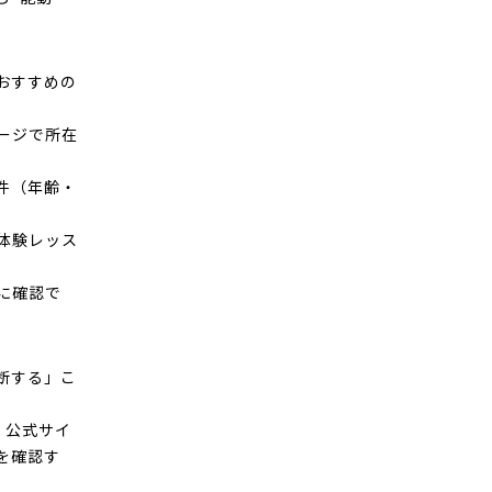
おすすめの
ージで所在
件（年齢・
体験レッス
に確認で
断する」こ
・公式サイ
を確認す