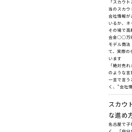
「スカウト
当のスカウ
会社情報が
いるか、ネ
その場で高
会金◯◯万
モデル商法
て、実際の
います
「絶対売れ
のような言
一言で言う
く、”会社
スカウ
な進め
名古屋で子
く、「自分