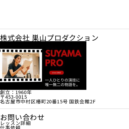
株式会社 巣山プロダクション
創立：1960年
〒453-0015
名古屋市中村区椿町20番15号 国鉄会館2F
お問い合わせ
レッスン詳細
仕事依頼