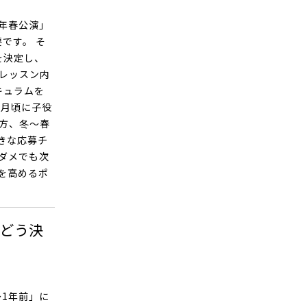
年春公演」
です。 そ
を決定し、
レッスン内
キュラムを
7月頃に子役
方、冬〜春
きな応募チ
ダメでも次
を高めるポ
どう決
1年前」に