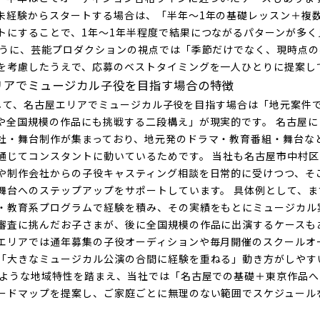
未経験からスタートする場合は、「半年〜1年の基礎レッスン＋複
トにすることで、1年〜1年半程度で結果につながるパターンが多く
ように、芸能プロダクションの視点では「季節だけでなく、現時点
を考慮したうえで、応募のベストタイミングを一人ひとりに提案し
リアでミュージカル子役を目指す場合の特徴
、名古屋エリアでミュージカル子役を目指す場合は「地元案件
や全国規模の作品にも挑戦する二段構え」が現実的です。 名古屋に
社・舞台制作が集まっており、地元発のドラマ・教育番組・舞台な
通じてコンスタントに動いているためです。 当社も名古屋市中村
や制作会社からの子役キャスティング相談を日常的に受けつつ、そ
舞台へのステップアップをサポートしています。 具体例として、ま
・教育系プログラムで経験を積み、その実績をもとにミュージカル
審査に挑んだお子さまが、後に全国規模の作品に出演するケースも
エリアでは通年募集の子役オーディションや毎月開催のスクールオ
「大きなミュージカル公演の合間に経験を重ねる」動き方がしやす
のような地域特性を踏まえ、当社では「名古屋での基礎＋東京作品
ードマップを提案し、ご家庭ごとに無理のない範囲でスケジュール