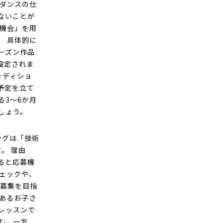
・ダンスの仕
ないことが
の機会」を用
。 具体的に
ーズン作品
設定されま
ーディショ
予定を立て
る3〜6か月
しょう。
ングは「技術
。 理由
ると応募機
ェックや、
の募集を目指
あるお子さ
レッスンで
。 一方、