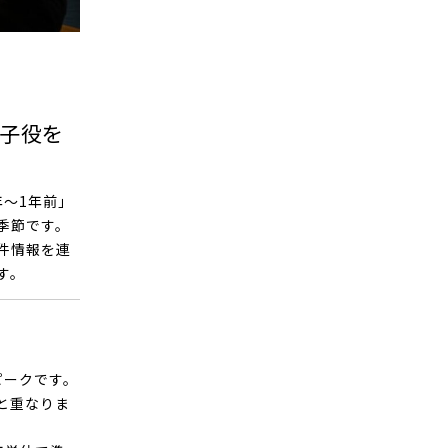
子役を
〜1年前」
季節です。
件情報を連
います。
ピークです。
と重なりま