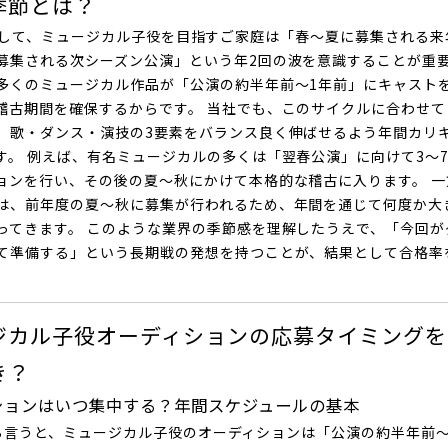
季節とは？
、ミュージカル子役を目指すご家庭は「春〜夏に募集される来
募集される次シーズン公演」という年2回の波を意識することが重要
多くのミュージカル作品が「公演の約半年前〜1年前」にキャスト
稽古期間を確保するからです。 当社でも、このサイクルに合わせて
、歌・ダンス・演技の3要素をバランス良く伸ばせるよう年間カリ
す。 例えば、有名ミュージカルの多くは「翌春公演」に向けて3〜
ョンを行い、その後の夏〜秋にかけて本格的な稽古に入ります。 一
は、前年度の夏〜秋に募集が行われるため、年間を通じて何度か大
ってきます。 このような業界の季節感を理解したうえで、「今回が
て準備する」という長期戦の発想を持つことが、結果として合格率
。
ジカル子役オーディションの応募タイミングを
き？
ションはいつ集中する？年間スケジュールの基本
うと、ミュージカル子役のオーディションは「公演の約半年前〜