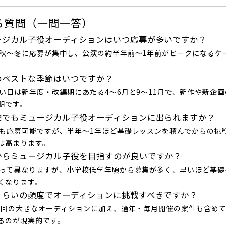
る質問（一問一答）
ュージカル子役オーディションはいつ応募が多いですか？
夏と秋〜冬に応募が集中し、公演の約半年前〜1年前がピークになるケ
募のベストな季節はいつですか？
の狙い目は新年度・改編期にあたる4〜6月と9〜11月で、新作や新企
期です。
経験でもミュージカル子役オーディションに出られますか？
験でも応募可能ですが、半年〜1年ほど基礎レッスンを積んでからの挑
は高まります。
歳からミュージカル子役を目指すのが良いですか？
によって異なりますが、小学校低学年頃から募集が多く、早いほど基
くなります。
のくらいの頻度でオーディションに挑戦すべきですか？
2〜3回の大きなオーディションに加え、通年・毎月開催の案件も含め
るのが現実的です。