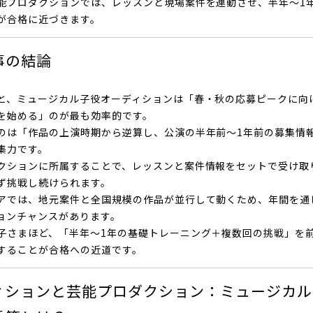
能プロダクションでは、レッスンと現場案件を連動させ、半年〜1
が合格に近づきます。
事の結論
と、ミュージカル子役オーディションは「春・秋の応募ピークに向
を始める」のが最も効率的です。
のは「作品の上演時期から逆算し、公演の半年前〜1年前の募集情
集力です。
クションに所属することで、レッスンと案件情報をセットで受け取
ず挑戦し続けられます。
アでは、地元案件と全国規模の作品が並行して動くため、年間を通
ョンチャンスがあります。
子さまほど、「半年〜1年の基礎トレーニング＋複数回の挑戦」を
することが合格への近道です。
ィションと芸能プロダクション：ミュージカル