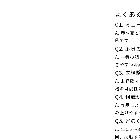
よくあ
Q1. ミ
A. 春〜
的です。
Q2. 応
A. 一番
きやすい時
Q3. 未
A. 未経
格の可能性
Q4. 何
A. 作品
み上げやす
Q5. ど
A. 年に
回」挑戦す