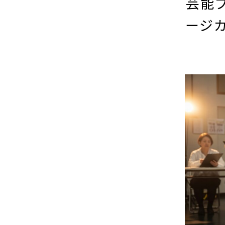
芸能
ージ