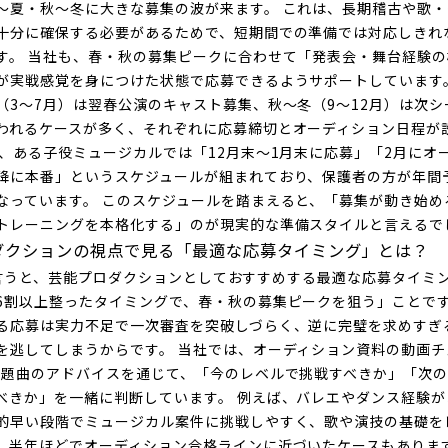
〜夏・秋〜冬に大きな募集の波が来ます。 これは、長期稽古や歌
十分に確保する必要があるためで、短期間での準備では対応しきれ
す。 当社も、春・秋の募集ピークに合わせて「発表会・舞台経験
が実戦感覚を身につけた状態で応募できるようサポートしています
（3〜7月）は翌春公演のキャスト募集、秋〜冬（9〜12月）は次シ
われるケースが多く、それぞれに応募締切とオーディション日程が
ば、ある子役ミュージカルでは「12月末〜1月末に応募」「2月にオ
降に本番」というスケジュールが組まれており、保護者の方が年間
なっています。 このスケジュールを踏まえると、「募集が動き始め
トレーニングを本格化する」のが現実的な準備スタイルと言えるで
ダクションの視点で見る「最適な応募タイミング」とは？
と、芸能プロダクションとしておすすめする最適な応募タイミ
6割以上整ったタイミングで、春・秋の募集ピークを狙う」ことです
る応募は実力不足で一次審査を突破しづらく、逆に完璧を求めすぎ
を逃してしまうからです。 当社では、オーディション資料の動画チ
課題曲のアドバイスを通じて、「今のレベルで挑戦すべきか」「次
べきか」を一緒に判断しています。 例えば、バレエやダンス経験が
的早い段階でミュージカル案件に挑戦しやすく、歌や演技の基礎を
、半年ほどでオーディション合格ラインに近づいたケースもあります