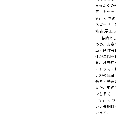
まったくの
募」をセッ
す。 この
スピード」
名古屋エ
結論として
つつ、東京
局・制作会
件が年間を
え、地元局
のドラマ・
近郊の舞台
選考・動画
また、東海
ンも多く、
です。 こ
いう長期ロ
います。