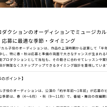
ロダクションのオーディションでミュージカル
！応募に最適な季節・タイミング
ル子役のオーディションは、作品の上演時期から逆算して「半年
中し、特に春・秋は応募と準備の両面で大きなチャンスが生まれる
能プロダクションとして当社も、その動きに合わせてレッスンや案
役が無理なくステップアップできるタイミング設計を重視して
事のポイント】
ル子役のオーディションは、公演の「約半年前〜1年前」が応募の
な季節は、春（4〜6月）・秋（9〜11月）で、番組・舞台の改編期