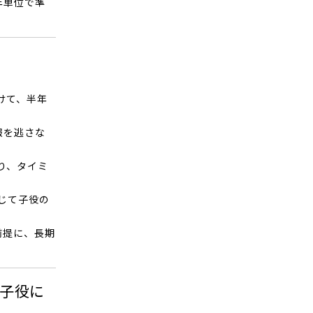
年単位で準
けて、半年
報を逃さな
り、タイミ
じて子役の
前提に、長期
子役に