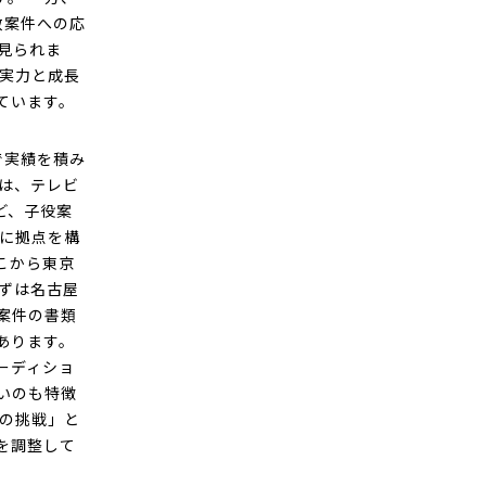
数案件への応
見られま
の実力と成長
ています。
で実績を積み
は、テレビ
ど、子役案
区に拠点を構
こから東京
ずは名古屋
案件の書類
あります。
ーディショ
いのも特徴
への挑戦」と
を調整して