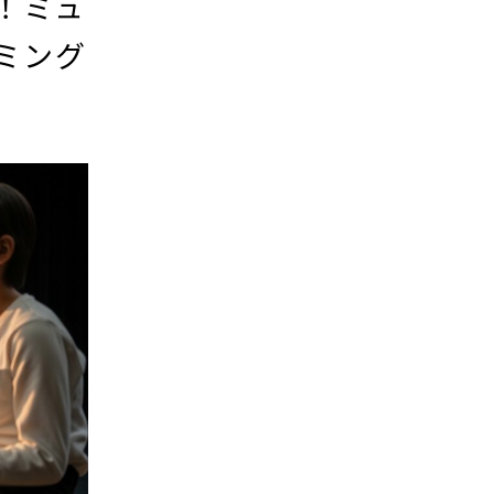
！ミュ
ミング