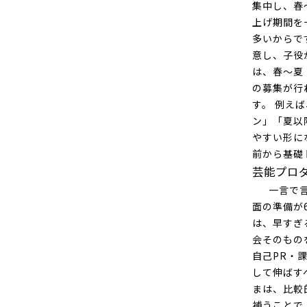
集中し、春
上げ期間を
多いからで
意し、子役
は、春〜夏
の募集が行
す。 例え
ン」「夏以
やすい形に
前から基礎
芸能プロ
一言で言う
面の準備が
は、早すぎ
会そのもの
自己PR・
して伸ばす
まは、比較
補うことで