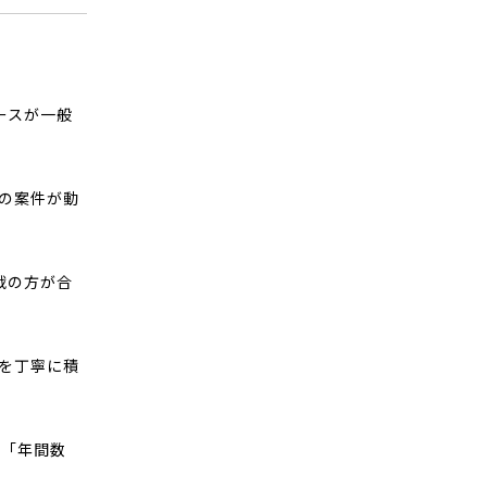
ースが一般
画の案件が動
戦の方が合
礎を丁寧に積
て「年間数