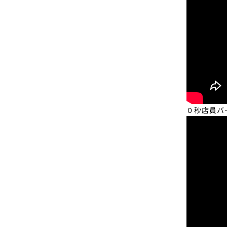
０秒店員バ