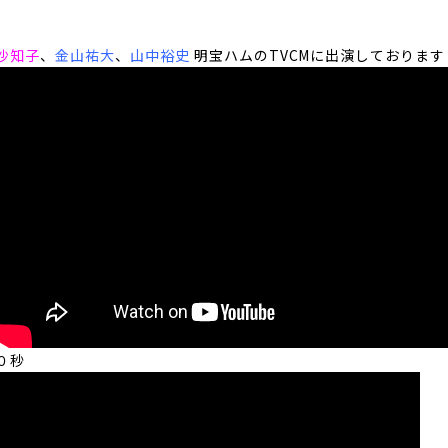
沙知子
、
金山祐大
、
山中裕史
明宝ハムのTVCMに出演しております
０秒