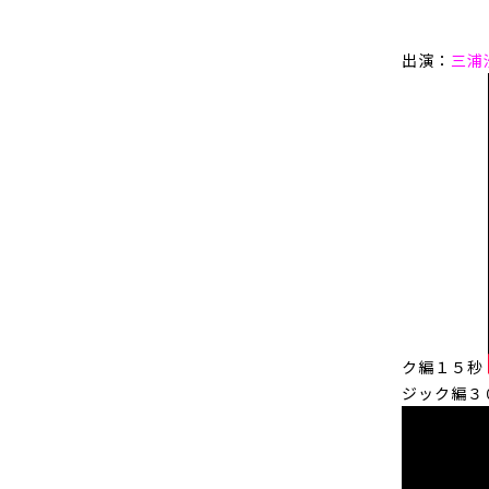
出演：
三浦
ク編１５秒
ジック編３